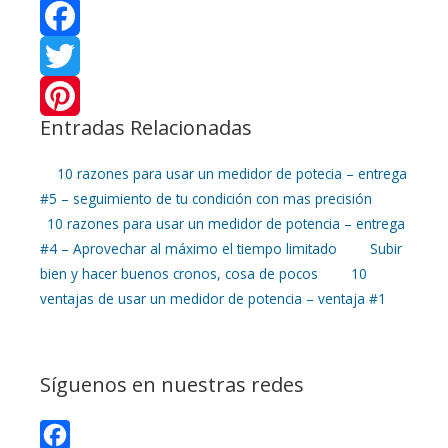
F
a
T
Entradas Relacionadas
c
w
P
e
i
i
10 razones para usar un medidor de potecia – entrega
#5 – seguimiento de tu condición con mas precisión
b
t
n
10 razones para usar un medidor de potencia – entrega
#4 – Aprovechar al máximo el tiempo limitado
Subir
o
t
t
bien y hacer buenos cronos, cosa de pocos
10
o
e
e
ventajas de usar un medidor de potencia – ventaja #1
k
r
r
e
Síguenos en nuestras redes
s