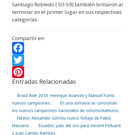
Santiago Robledo ( 50-59) también brillaron al
terminar en el primer lugar en sus respectivas
categorías.
Compartir en:
F
a
T
Entradas Relacionadas
c
w
P
e
i
i
Brasil Ride 2018: Henrique Avancini y Manuel Fumic
nuevos campeones
En una semana se conocerán
b
t
n
los nuevos campeones nacionales de ciclomontañismo
Néstor Alexander Gómez nuevo fichaje de Pablo
o
t
t
Mazuera
Ecuador, país del oro para Vincent Pelluard
o
e
e
y Juan Camilo Ramirez