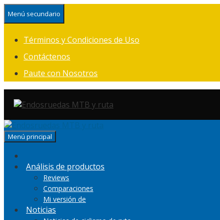
Saltar
Menú secundario
al
contenido
Términos y Condiciones de Uso
Contáctenos
Paute con Nosotros
Menú principal
Análisis de productos
Reviews
Comparaciones
Mi versión de
Noticias