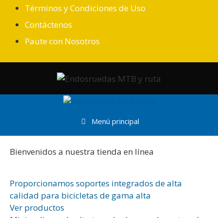
Saltar
Términos y Condiciones de Uso
al
Contáctenos
contenido
Paute con Nosotros
Menú principal
Bienvenidos a nuestra tienda en línea
Proporcionamos soportes integrados de alta
calidad para bicicletas de gama alta
Ver productos