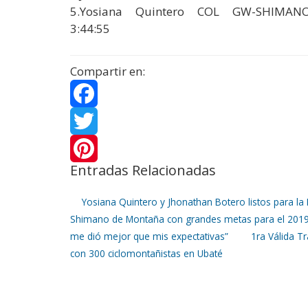
5.Yosiana Quintero COL GW-SHIMANO
3:44:55
Compartir en:
F
a
T
Entradas Relacionadas
c
w
P
e
i
i
Yosiana Quintero y Jhonathan Botero listos para la 
Shimano de Montaña con grandes metas para el 201
b
t
n
me dió mejor que mis expectativas”
1ra Válida 
con 300 ciclomontañistas en Ubaté
o
t
t
o
e
e