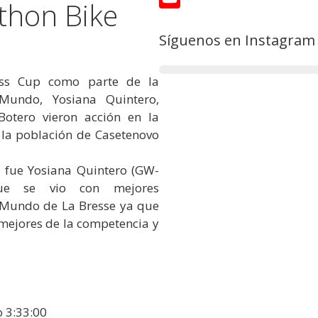
thon Bike
c
w
Y
Síguenos en Instagram
e
i
o
b
t
u
iss Cup como parte de la
o
t
T
Mundo, Yosiana Quintero,
o
e
u
Botero vieron acción en la
k
r
b
 la población de Casetenovo
e
C
s fue Yosiana Quintero (GW-
que se vio con mejores
h
l Mundo de La Bresse ya que
a
 mejores de la competencia y
n
n
e
l
o 3:33:00