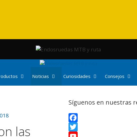
productos
Noticias
Curiosidades
Consejos
Síguenos en nuestras r
2018
on las
F
a
T