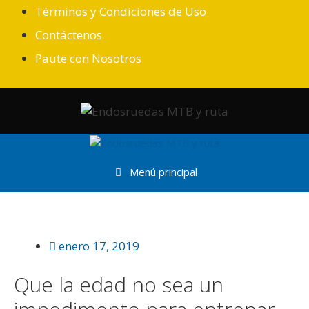
Saltar
Términos y Condiciones de Uso
al
Contáctenos
contenido
Paute con Nosotros
Menú principal
enero 17, 2019
Que la edad no sea un