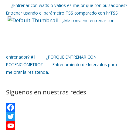
e
i
i
¿Entrenar con watts o vatios es mejor que con pulsaciones?
Entrenar usando el parámetro TSS comparado con hrTSS
b
t
n
¿Me conviene entrenar con
o
t
t
o
e
e
k
r
r
entrenador? #1
¿PORQUE ENTRENAR CON
POTENCIÓMETRO?
Entrenamiento de Intervalos para
e
mejorar la resistencia.
s
t
Síguenos en nuestras redes
F
a
T
c
w
Y