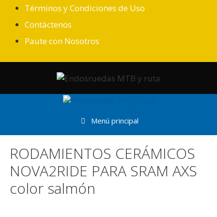
Saltar
Términos y Condiciones de Uso
al
Contáctenos
contenido
Paute con Nosotros
Menú principal
RODAMIENTOS CERÁMICOS
NOVA2RIDE PARA SRAM AXS
color salmón