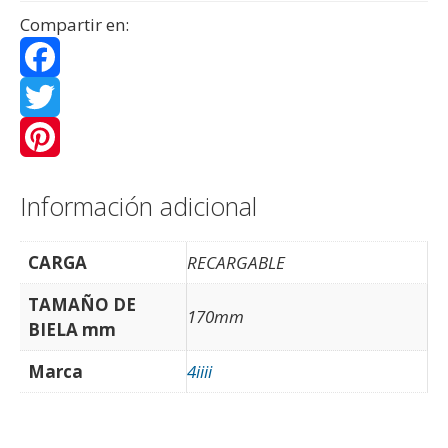
Compartir en:
F
a
T
c
w
P
Información adicional
e
i
i
b
t
n
CARGA
RECARGABLE
o
t
t
TAMAÑO DE
170mm
BIELA mm
o
e
e
Marca
4iiii
k
r
r
e