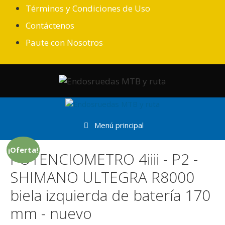
Saltar
Términos y Condiciones de Uso
al
Contáctenos
contenido
Paute con Nosotros
Menú principal
¡Oferta!
POTENCIOMETRO 4iiii - P2 -
SHIMANO ULTEGRA R8000
biela izquierda de batería 170
mm - nuevo