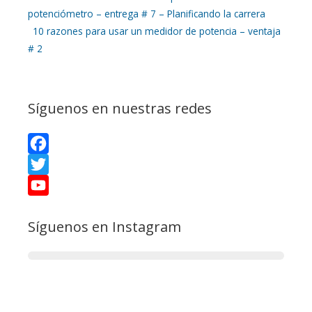
o
t
t
potenciómetro – entrega # 7 – Planificando la carrera
o
e
e
10 razones para usar un medidor de potencia – ventaja
# 2
k
r
r
e
Síguenos en nuestras redes
s
t
F
a
T
c
w
Y
Síguenos en Instagram
e
i
o
b
t
u
o
t
T
o
e
u
k
r
b