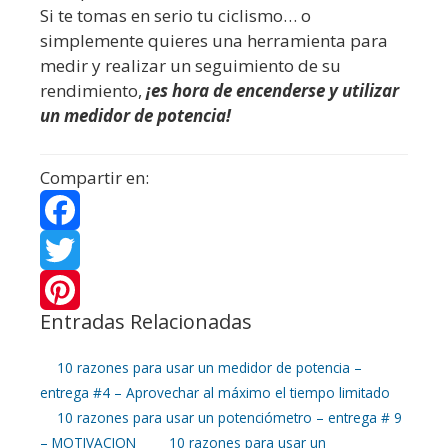
Si te tomas en serio tu ciclismo… o
simplemente quieres una herramienta para
medir y realizar un seguimiento de su
rendimiento,
¡es hora de encenderse y utilizar
un medidor de potencia!
Compartir en:
F
a
T
Entradas Relacionadas
c
w
P
e
i
i
10 razones para usar un medidor de potencia –
entrega #4 – Aprovechar al máximo el tiempo limitado
b
t
n
10 razones para usar un potenciómetro – entrega # 9
– MOTIVACION
10 razones para usar un