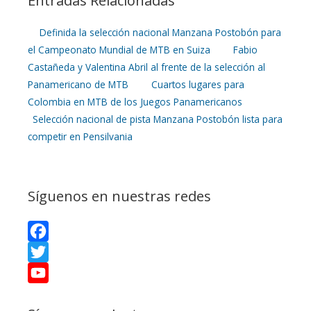
Entradas Relacionadas
c
w
P
e
i
i
Definida la selección nacional Manzana Postobón para
el Campeonato Mundial de MTB en Suiza
Fabio
b
t
n
Castañeda y Valentina Abril al frente de la selección al
Panamericano de MTB
Cuartos lugares para
o
t
t
Colombia en MTB de los Juegos Panamericanos
o
e
e
Selección nacional de pista Manzana Postobón lista para
competir en Pensilvania
k
r
r
e
Síguenos en nuestras redes
s
t
F
a
T
c
w
Y