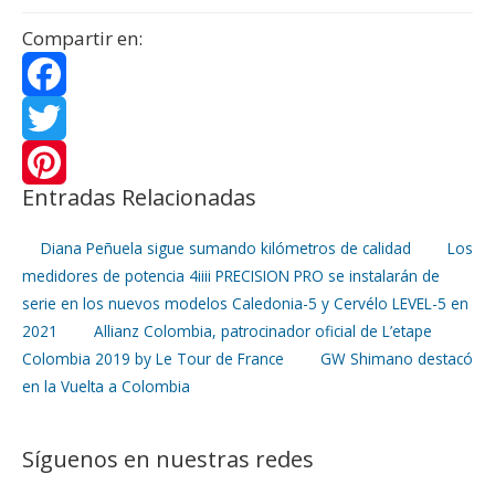
Compartir en:
F
a
T
Entradas Relacionadas
c
w
P
e
i
i
Diana Peñuela sigue sumando kilómetros de calidad
Los
medidores de potencia 4iiii PRECISION PRO se instalarán de
b
t
n
serie en los nuevos modelos Caledonia-5 y Cervélo LEVEL-5 en
2021
Allianz Colombia, patrocinador oficial de L’etape
o
t
t
Colombia 2019 by Le Tour de France
GW Shimano destacó
o
e
e
en la Vuelta a Colombia
k
r
r
Síguenos en nuestras redes
e