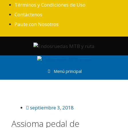
Saltar
Términos y Condiciones de Uso
al
Contáctenos
contenido
Paute con Nosotros
Menú principal
septiembre 3, 2018
Assioma pedal de