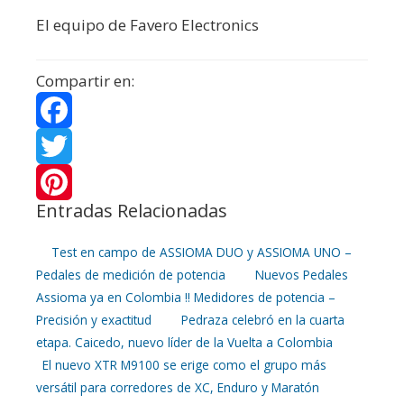
El equipo de Favero Electronics
Compartir en:
F
a
T
Entradas Relacionadas
c
w
P
e
i
i
Test en campo de ASSIOMA DUO y ASSIOMA UNO –
Pedales de medición de potencia
Nuevos Pedales
b
t
n
Assioma ya en Colombia !! Medidores de potencia –
Precisión y exactitud
Pedraza celebró en la cuarta
o
t
t
etapa. Caicedo, nuevo líder de la Vuelta a Colombia
o
e
e
El nuevo XTR M9100 se erige como el grupo más
versátil para corredores de XC, Enduro y Maratón
k
r
r