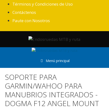
Saltar
Términos y Condiciones de Uso
al
Contáctenos
contenido
Paute con Nosotros
Menú principal
SOPORTE PARA
GARMIN/WAHOO PARA
MANUBRIOS INTEGRADOS -
DOGMA F12 ANGEL MOUNT