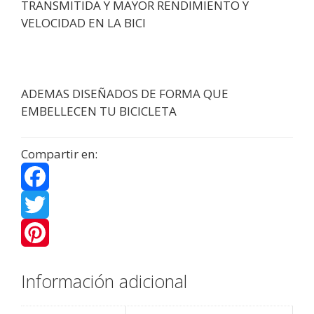
TRANSMITIDA Y MAYOR RENDIMIENTO Y
VELOCIDAD EN LA BICI
ADEMAS DISEÑADOS DE FORMA QUE
EMBELLECEN TU BICICLETA
Compartir en:
F
a
T
c
w
P
Información adicional
e
i
i