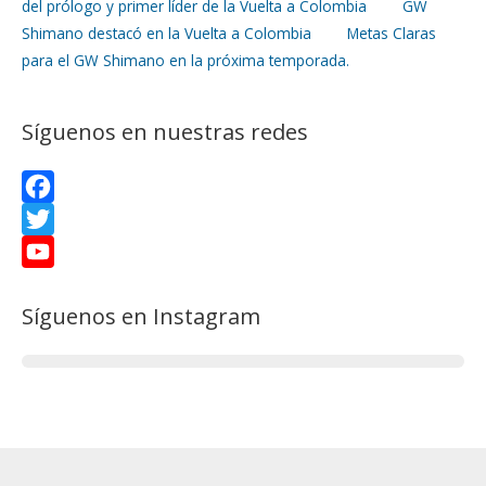
del prólogo y primer líder de la Vuelta a Colombia
GW
Shimano destacó en la Vuelta a Colombia
Metas Claras
o
t
t
para el GW Shimano en la próxima temporada.
o
e
e
k
r
r
Síguenos en nuestras redes
e
s
F
a
T
t
c
w
Y
Síguenos en Instagram
e
i
o
b
t
u
o
t
T
o
e
u
k
r
b
e