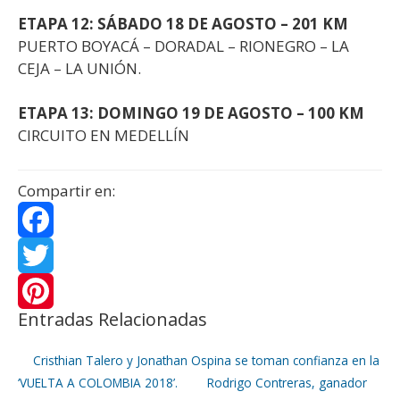
ETAPA 12: SÁBADO 18 DE AGOSTO – 201 KM
PUERTO BOYACÁ – DORADAL – RIONEGRO – LA
CEJA – LA UNIÓN.
ETAPA 13: DOMINGO 19 DE AGOSTO – 100 KM
CIRCUITO EN MEDELLÍN
Compartir en:
F
a
T
Entradas Relacionadas
c
w
P
e
i
i
Cristhian Talero y Jonathan Ospina se toman confianza en la
‘VUELTA A COLOMBIA 2018’.
Rodrigo Contreras, ganador
b
t
n