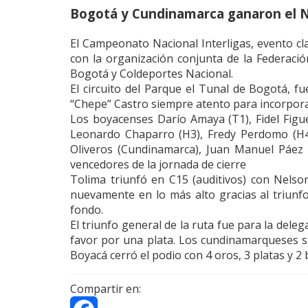
Bogotá y Cundinamarca ganaron el Na
El Campeonato Nacional Interligas, evento cla
con la organización conjunta de la Federació
Bogotá y Coldeportes Nacional.
El circuito del Parque el Tunal de Bogotá, fu
“Chepe” Castro siempre atento para incorporar
Los boyacenses Darío Amaya (T1), Fidel Figu
Leonardo Chaparro (H3), Fredy Perdomo (H4)
Oliveros (Cundinamarca), Juan Manuel Páez (C
vencedores de la jornada de cierre
Tolima triunfó en C15 (auditivos) con Nelso
nuevamente en lo más alto gracias al triunfo 
fondo.
El triunfo general de la ruta fue para la dele
favor por una plata. Los cundinamarqueses su
Boyacá cerró el podio con 4 oros, 3 platas y 2
Compartir en: