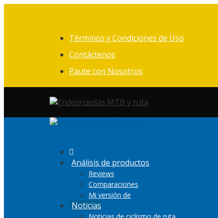
Saltar
al
contenido
Términos y Condiciones de Uso
Contáctenos
Paute con Nosotros
Análisis de productos
Reviews
Comparaciones
Mi versión de
Noticias
Noticias de ciclismo de ruta